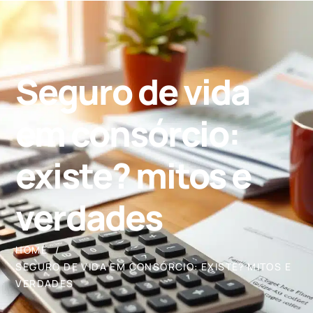
Seguro de vida
em consórcio:
existe? mitos e
verdades
HOME
SEGURO DE VIDA EM CONSÓRCIO: EXISTE? MITOS E
VERDADES