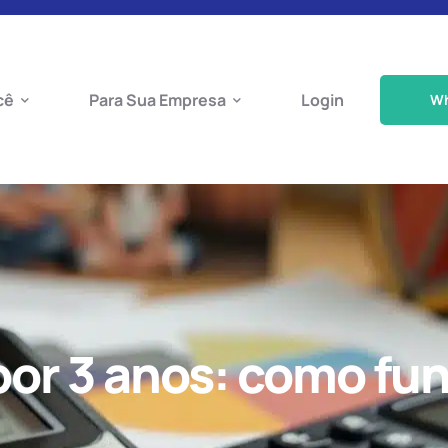
cê
Para Sua Empresa
Login
W
por 3 anos: como fu