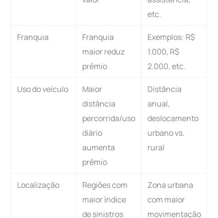
etc.
Franquia
Franquia
Exemplos: R$
maior reduz
1.000, R$
prêmio
2.000, etc.
Uso do veículo
Maior
Distância
distância
anual,
percorrida/uso
deslocamento
diário
urbano vs.
aumenta
rural
prêmio
Localização
Regiões com
Zona urbana
maior índice
com maior
de sinistros
movimentação