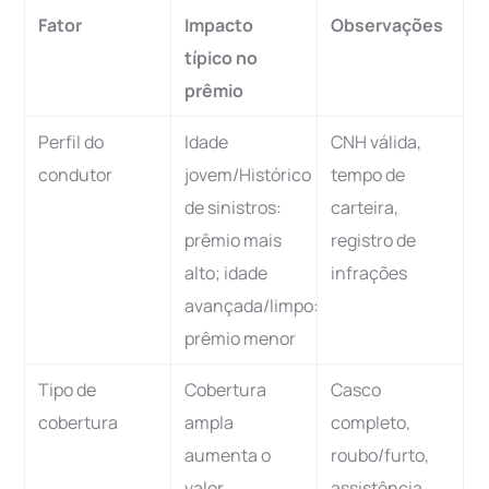
Fator
Impacto
Observações
típico no
prêmio
Perfil do
Idade
CNH válida,
condutor
jovem/Histórico
tempo de
de sinistros:
carteira,
prêmio mais
registro de
alto; idade
infrações
avançada/limpo:
prêmio menor
Tipo de
Cobertura
Casco
cobertura
ampla
completo,
aumenta o
roubo/furto,
valor
assistência,