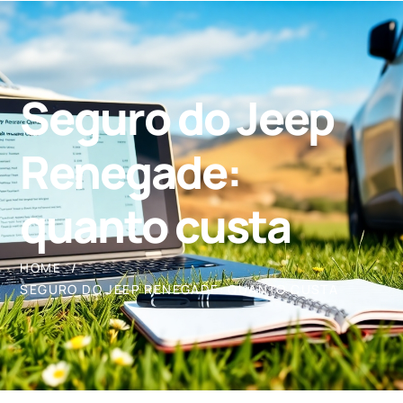
Seguro do Jeep
Renegade:
quanto custa
HOME
SEGURO DO JEEP RENEGADE: QUANTO CUSTA