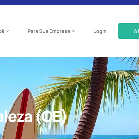
cê
Para Sua Empresa
Login
W
aleza (CE)