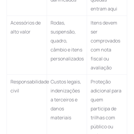
entram aqui
Acessórios de
Rodas,
Itens devem
alto valor
suspensão,
ser
quadro,
comprovados
câmbio e itens
com nota
personalizados
fiscal ou
avaliação
Responsabilidade
Custos legais,
Proteção
civil
indenizações
adicional para
a terceiros e
quem
danos
participa de
materiais
trilhas com
público ou