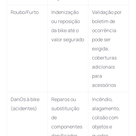
Roubo/Furto
Indenização
Validação por
ou reposição
boletim de
da bike até o
ocorrência
valor segurado
pode ser
exigida;
coberturas
adicionais
para
acessórios
DanOs à bike
Reparos ou
Incêndio,
(acidentes)
substituição
alagamento,
de
colisão com
componentes
objetos e
danificados
quedas