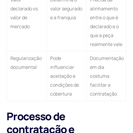
declarado vs.
valor segurado
alinhamento
valor de
e a franquia
entre o que é
mercado
declarado e o
que a peça
realmente vale
Regularização
Pode
Documentação
documental
influenciar
em dia
aceitação e
costuma
condições de
facilitar a
cobertura
contratação
Processo de
contratação e