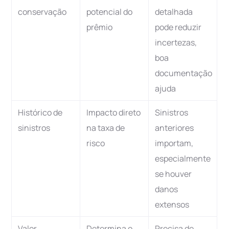
conservação
potencial do
detalhada
prêmio
pode reduzir
incertezas,
boa
documentação
ajuda
Histórico de
Impacto direto
Sinistros
sinistros
na taxa de
anteriores
risco
importam,
especialmente
se houver
danos
extensos
Valor
Determina o
Precisa de