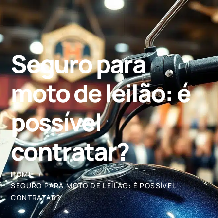
Seguro para
moto de leilão: é
possível
contratar?
HOME
SEGURO PARA MOTO DE LEILÃO: É POSSÍVEL
CONTRATAR?