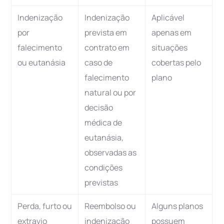
Indenização
Indenização
Aplicável
por
prevista em
apenas em
falecimento
contrato em
situações
ou eutanásia
caso de
cobertas pelo
falecimento
plano
natural ou por
decisão
médica de
eutanásia,
observadas as
condições
previstas
Perda, furto ou
Reembolso ou
Alguns planos
extravio
indenização
possuem