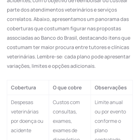
acidentes, com o objetivo de reembolsar ou custear
parte dos atendimentos veterinários e serviços
correlatos. Abaixo, apresentamos um panorama das
coberturas que costumam figurar nas propostas
associadas ao Banco do Brasil, destacando itens que
costumam ter maior procura entre tutores e clínicas
veterinárias. Lembre-se: cada plano pode apresentar
variações, limites e opções adicionais.
Cobertura
O que cobre
Observações
Despesas
Custos com
Limite anual
veterinárias
consultas,
ou por evento
por doença ou
exames,
conforme o
acidente
exames de
plano
diagnóstico,
contratado