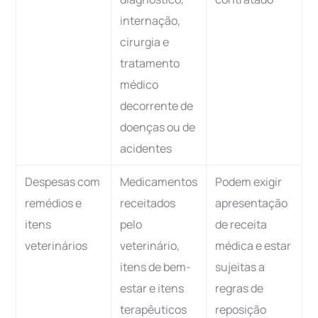
internação,
cirurgia e
tratamento
médico
decorrente de
doenças ou de
acidentes
Despesas com
Medicamentos
Podem exigir
remédios e
receitados
apresentação
itens
pelo
de receita
veterinários
veterinário,
médica e estar
itens de bem-
sujeitas a
estar e itens
regras de
terapêuticos
reposição