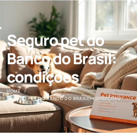
Seguro pet do
Banco do Brasil:
condições
HOME
SEGURO PET DO BANCO DO BRASIL: CONDIÇÕES