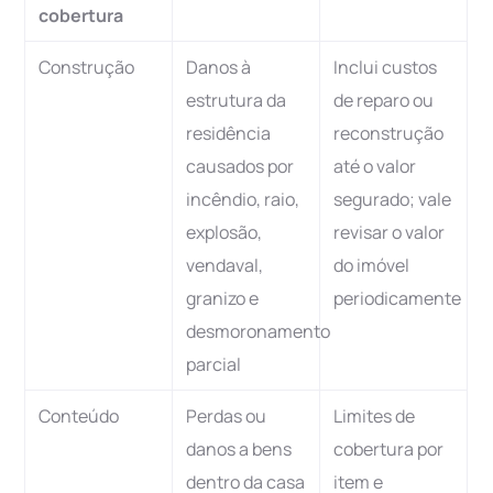
cobertura
Construção
Danos à
Inclui custos
estrutura da
de reparo ou
residência
reconstrução
causados por
até o valor
incêndio, raio,
segurado; vale
explosão,
revisar o valor
vendaval,
do imóvel
granizo e
periodicamente
desmoronamento
parcial
Conteúdo
Perdas ou
Limites de
danos a bens
cobertura por
dentro da casa
item e