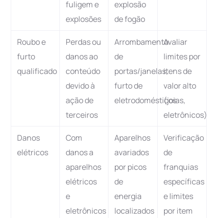
fuligem e
explosão
explosões
de fogão
Roubo e
Perdas ou
Arrombamento
Avaliar
furto
danos ao
de
limites por
qualificado
conteúdo
portas/janelas,
itens de
devido à
furto de
valor alto
ação de
eletrodomésticos
(joias,
terceiros
eletrônicos)
Danos
Com
Aparelhos
Verificação
elétricos
danos a
avariados
de
aparelhos
por picos
franquias
elétricos
de
específicas
e
energia
e limites
eletrônicos
localizados
por item