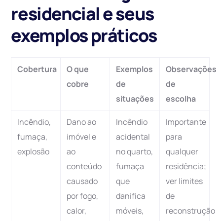
residencial e seus
exemplos práticos
Cobertura
O que
Exemplos
Observações
cobre
de
de
situações
escolha
Incêndio,
Dano ao
Incêndio
Importante
fumaça,
imóvel e
acidental
para
explosão
ao
no quarto,
qualquer
conteúdo
fumaça
residência;
causado
que
ver limites
por fogo,
danifica
de
calor,
móveis,
reconstrução