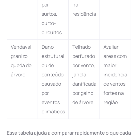
por
na
surtos,
residência
curto-
circuitos
Vendaval,
Dano
Telhado
Avaliar
granizo,
estrutural
perfurado
áreas com
queda de
ou de
por vento,
maior
árvore
conteúdo
janela
incidência
causado
danificada
de ventos
por
por galho
fortes na
eventos
de árvore
região
climáticos
Essa tabela ajuda a comparar rapidamente o que cada