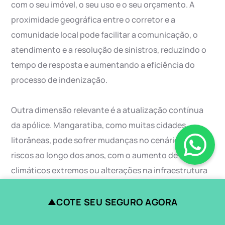
com o seu imóvel, o seu uso e o seu orçamento. A
proximidade geográfica entre o corretor e a
comunidade local pode facilitar a comunicação, o
atendimento e a resolução de sinistros, reduzindo o
tempo de resposta e aumentando a eficiência do
processo de indenização.
Outra dimensão relevante é a atualização contínua
da apólice. Mangaratiba, como muitas cidades
litorâneas, pode sofrer mudanças no cenário de
riscos ao longo dos anos, com o aumento de eventos
climáticos extremos ou alterações na infraestrutura
de drenagem. Mantê-la atualizada com revisões
periódicas, ajustes em coberturas e revisão de valores
COTE SEU SEGURO AGORA
▲
de reconstrução é uma prática que ajuda a manter a