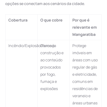
opções se conectam aos cenários da cidade.
Cobertura
O que cobre
Por que é
relevante em
Mangaratiba
Incêndio/Explosão/Fumaça
Danos à
Protege
construção e
imóveis em
ao conteúdo
áreas com uso
provocados
regular de gás
por fogo,
e eletricidade,
fumaça e
comuns em
explosões
residências de
veraneio e
áreas urbanas