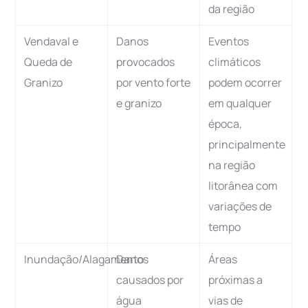
da região
Vendaval e
Danos
Eventos
Queda de
provocados
climáticos
Granizo
por vento forte
podem ocorrer
e granizo
em qualquer
época,
principalmente
na região
litorânea com
variações de
tempo
Inundação/Alagamento
Danos
Áreas
causados por
próximas a
água
vias de