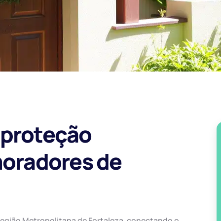
 proteção
moradores de
Região Metropolitana de Fortaleza, conectando o