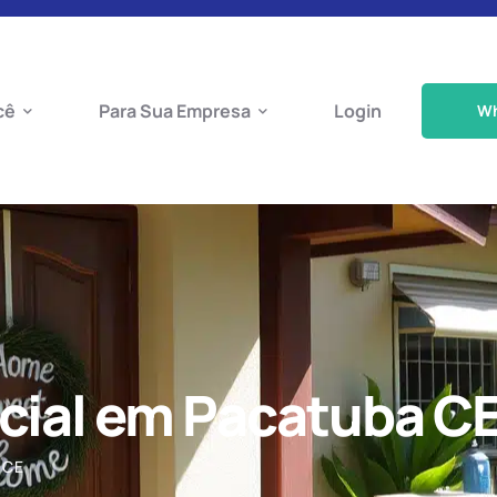
cê
Para Sua Empresa
Login
W
cial em Pacatuba C
 CE