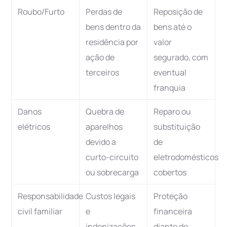
Roubo/Furto
Perdas de
Reposição de
bens dentro da
bens até o
residência por
valor
ação de
segurado, com
terceiros
eventual
franquia
Danos
Quebra de
Reparo ou
elétricos
aparelhos
substituição
devido a
de
curto-circuito
eletrodomésticos
ou sobrecarga
cobertos
Responsabilidade
Custos legais
Proteção
civil familiar
e
financeira
indenizações
diante de