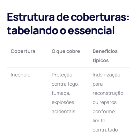
Estrutura de coberturas:
tabelando o essencial
Cobertura
O que cobre
Benefícios
típicos
Incêndio
Proteção
Indenização
contra fogo,
para
fumaça,
reconstrução
explosões
ou reparos,
acidentais
conforme
limite
contratado