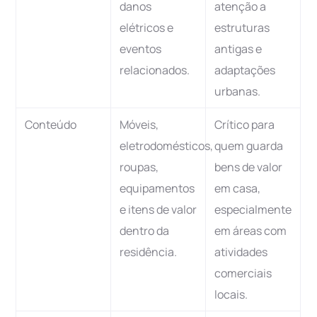
danos
atenção a
elétricos e
estruturas
eventos
antigas e
relacionados.
adaptações
urbanas.
Conteúdo
Móveis,
Crítico para
eletrodomésticos,
quem guarda
roupas,
bens de valor
equipamentos
em casa,
e itens de valor
especialmente
dentro da
em áreas com
residência.
atividades
comerciais
locais.