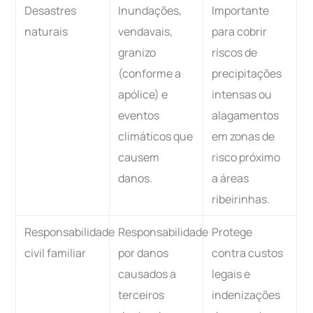
Desastres
Inundações,
Importante
naturais
vendavais,
para cobrir
granizo
riscos de
(conforme a
precipitações
apólice) e
intensas ou
eventos
alagamentos
climáticos que
em zonas de
causem
risco próximo
danos.
a áreas
ribeirinhas.
Responsabilidade
Responsabilidade
Protege
civil familiar
por danos
contra custos
causados a
legais e
terceiros
indenizações