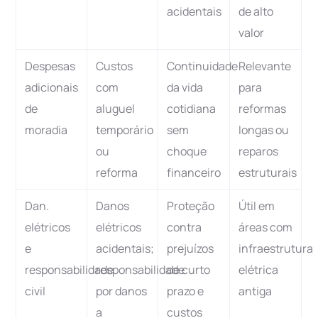
acidentais
de alto
valor
Despesas
Custos
Continuidade
Relevante
adicionais
com
da vida
para
de
aluguel
cotidiana
reformas
moradia
temporário
sem
longas ou
ou
choque
reparos
reforma
financeiro
estruturais
Dan.
Danos
Proteção
Útil em
elétricos
elétricos
contra
áreas com
e
acidentais;
prejuízos
infraestrutura
responsabilidade
responsabilidade
de curto
elétrica
civil
por danos
prazo e
antiga
a
custos