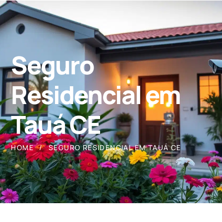
Seguro
Residencial em
Tauá CE
HOME
SEGURO RESIDENCIAL EM TAUÁ CE