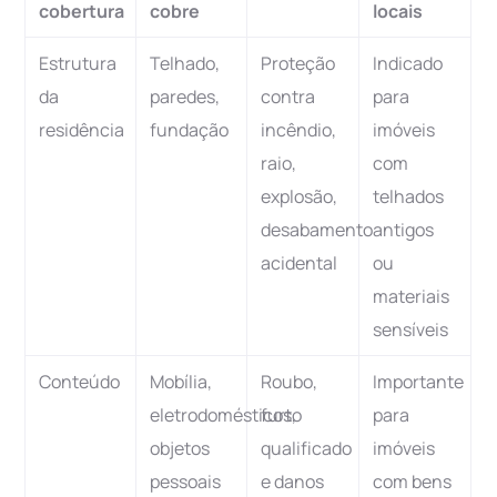
cobertura
cobre
locais
Estrutura
Telhado,
Proteção
Indicado
da
paredes,
contra
para
residência
fundação
incêndio,
imóveis
raio,
com
explosão,
telhados
desabamento
antigos
acidental
ou
materiais
sensíveis
Conteúdo
Mobília,
Roubo,
Importante
eletrodomésticos,
furto
para
objetos
qualificado
imóveis
pessoais
e danos
com bens