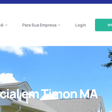
cê
Para Sua Empresa
Login
W
cial em Timon MA