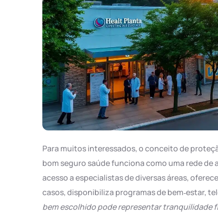
Para muitos interessados, o conceito de proteç
bom seguro saúde funciona como uma rede de apoi
acesso a especialistas de diversas áreas, ofere
casos, disponibiliza programas de bem‑estar, te
bem escolhido pode representar tranquilidade f