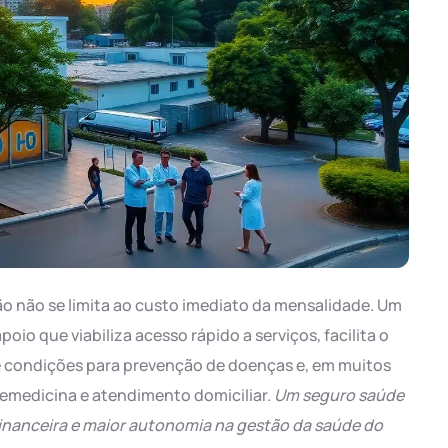
ão não se limita ao custo imediato da mensalidade. Um
o que viabiliza acesso rápido a serviços, facilita o
ce condições para prevenção de doenças e, em muitos
lemedicina e atendimento domiciliar.
Um seguro saúde
inanceira e maior autonomia na gestão da saúde do