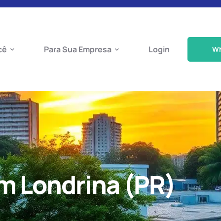
cê
Para Sua Empresa
Login
W
m Londrina (PR)