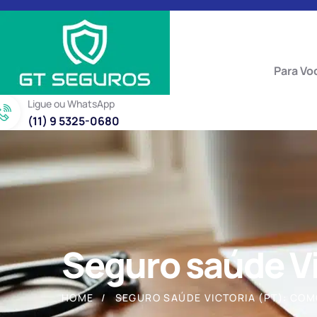
Para Vo
Ligue ou WhatsApp
(11) 9 5325-0680
Seguro saúde Vi
HOME
SEGURO SAÚDE VICTORIA (PT): CO