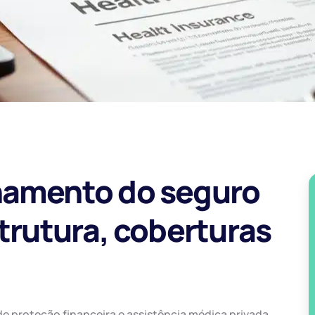
namento do seguro
strutura, coberturas
e proteção financeira e assistência médica privada,