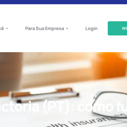
cê
Para Sua Empresa
Login
W
ctoria (PT): como f
MO FUNCIONA