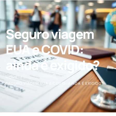
Seguro viagem
EUA e COVID:
ainda é exigido?
HOME
SEGURO VIAGEM EUA E COVID: AINDA É EXIGIDO?