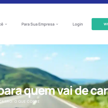
cê
Para Sua Empresa
Login
W
ara quem vai de car
CARRO: O QUE COBRE