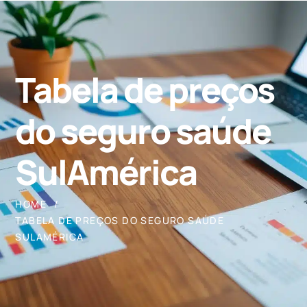
Tabela de preços
do seguro saúde
SulAmérica
HOME
TABELA DE PREÇOS DO SEGURO SAÚDE
SULAMÉRICA