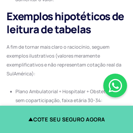
Exemplos hipotéticos de
leitura de tabelas
A fim de tornar mais claro o raciocínio, seguem
exemplos ilustrativos (valores meramente
exemplificativos e não representam cotação real da
SulAmérica):
Plano Ambulatorial + Hospitalar + Obstetrícia,
sem coparticipação, faixa etária 30-34:
mensalidade base de R$ 550,00; carência de 90
dias para parto; rede ampla, cobertura nacional;
COTE SEU SEGURO AGORA
▲
sem franquia; limite anual de cobertura ilimitado