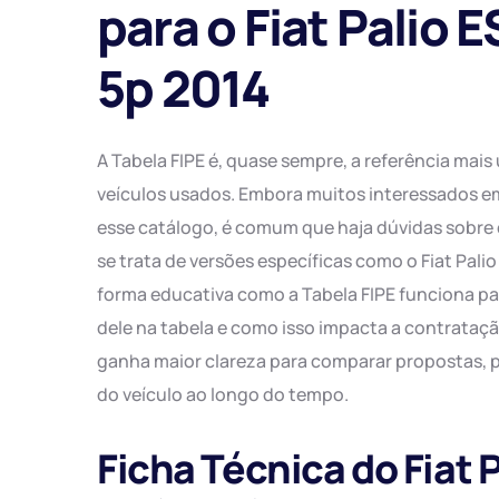
para o Fiat Palio 
Jul/25
Jun/25
5p 2014
Mai/25
Abr/25
A Tabela FIPE é, quase sempre, a referência mais 
Mar/25
veículos usados. Embora muitos interessados 
esse catálogo, é comum que haja dúvidas sobre
Fev/25
se trata de versões específicas como o Fiat Pali
forma educativa como a Tabela FIPE funciona pa
dele na tabela e como isso impacta a contrataç
ganha maior clareza para comparar propostas, p
do veículo ao longo do tempo.
Ficha Técnica do Fiat 