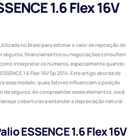
ESSENCE 1.6 Flex 16V
R$ 36.204,00
R$ 35.879,00
R$ 35.448,00
R$ 35.879,00
utilizada no Brasil para estimar o valor de reposição de
R$ 34.666,00
em seguros, financiamentos ou negociações consultem
 como interpretar os números, especialmente quando
R$ 34.841,00
o ESSENCE 1.6 Flex 16V 5p 2014. Este artigo aborda de
ra esse modelo, quais fatores influenciam a posição
ão de seguros. Ao compreender esses elementos, você
lanejar coberturas e entender a depreciação natural
Palio ESSENCE 1.6 Flex 16V