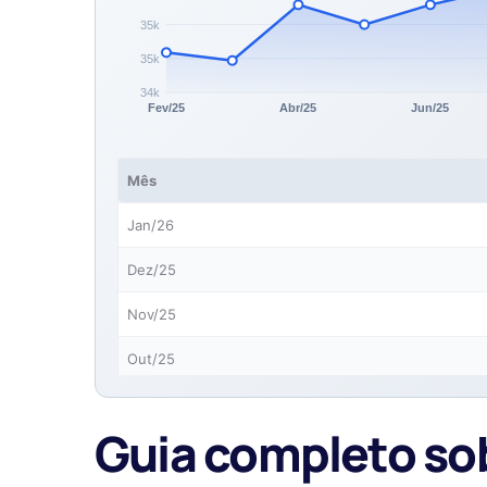
Mês
Jan/26
Dez/25
Nov/25
Out/25
Set/25
Guia completo sob
Ago/25