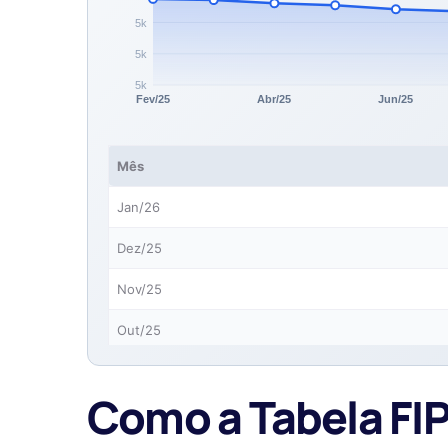
Mês
Jan/26
Dez/25
Nov/25
Out/25
Set/25
Como a Tabela FIPE
Ago/25