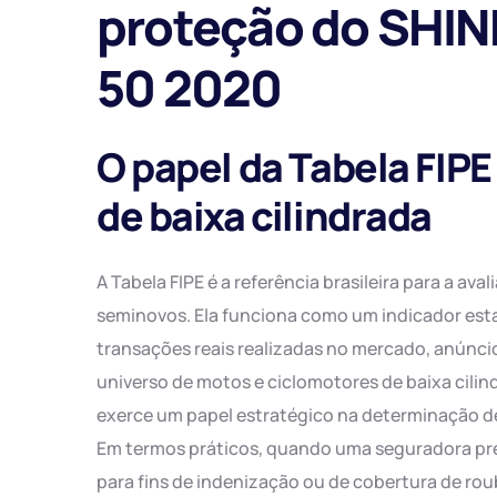
proteção do SHIN
Jul/25
Jun/25
50 2020
Mai/25
Abr/25
O papel da Tabela FIPE
Mar/25
de baixa cilindrada
Fev/25
A Tabela FIPE é a referência brasileira para a av
seminovos. Ela funciona como um indicador esta
transações reais realizadas no mercado, anúncio
universo de motos e ciclomotores de baixa cili
exerce um papel estratégico na determinação de 
Em termos práticos, quando uma seguradora pre
para fins de indenização ou de cobertura de roub